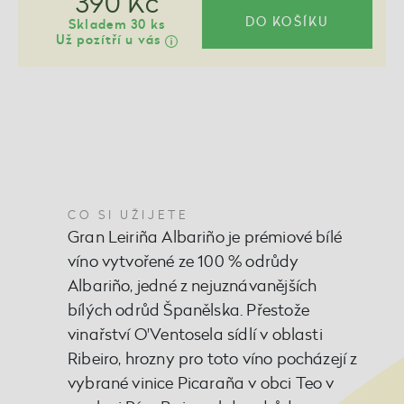
390 Kč
DO KOŠÍKU
Skladem 30 ks
Už pozítří u vás
CO SI UŽIJETE
Gran Leiriña Albariño je prémiové bílé
víno vytvořené ze 100 % odrůdy
Albariño, jedné z nejuznávanějších
bílých odrůd Španělska. Přestože
vinařství O'Ventosela sídlí v oblasti
Ribeiro, hrozny pro toto víno pocházejí z
vybrané vinice Picaraña v obci Teo v