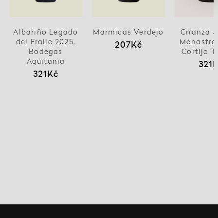
Albariňo Legado
Marmicas Verdejo
Crianza J
del Fraile 2025,
Monastrel
207Kč
Bodegas
Cortijo Tr
Aquitania
321
321Kč