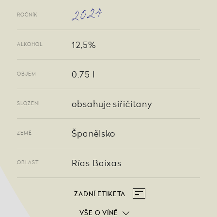
2024
ROČNÍK
12,5%
ALKOHOL
0.75 l
OBJEM
obsahuje siřičitany
SLOŽENÍ
Španělsko
ZEMĚ
Rías Baixas
OBLAST
ZADNÍ ETIKETA
VŠE O VÍNĚ