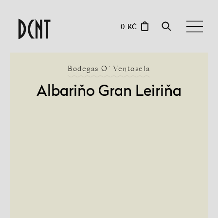
0 KČ
Bodegas O´Ventosela
Albariňo Gran Leiriňa