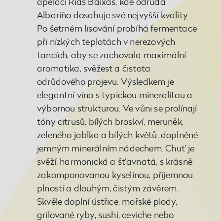
apelaci Rías Baixas, kde odrůda
Albariño dosahuje své nejvyšší kvality.
Po šetrném lisování probíhá fermentace
při nízkých teplotách v nerezových
tancích, aby se zachovala maximální
aromatika, svěžest a čistota
odrůdového projevu. Výsledkem je
elegantní víno s typickou mineralitou a
výbornou strukturou. Ve vůni se prolínají
tóny citrusů, bílých broskví, meruněk,
zeleného jablka a bílých květů, doplněné
jemným minerálním nádechem. Chuť je
svěží, harmonická a šťavnatá, s krásně
zakomponovanou kyselinou, příjemnou
plností a dlouhým, čistým závěrem.
Skvěle doplní ústřice, mořské plody,
grilované ryby, sushi, ceviche nebo