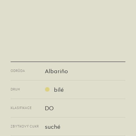
Albariňo
ODRŮDA
bílé
DRUH
DO
KLASIFIKACE
suché
ZBYTKOVÝ CUKR