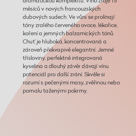
aromatickou komplexitu. Víno zraje 15
měsíců v nových francouzských
dubových sudech. Ve vůni se prolínají
tóny zralého červeného ovoce, lékořice,
koření a jemných balzamických tónů.
Chuť je hluboká, koncentrovaná a
zároveň překvapivě elegantní. Jemné
třísloviny, perfektně integrovaná
kyselina a dlouhý závěr dávají vínu
potenciál pro další zrání. Skvěle si
rozumí s pečenými masy, zvěřinou nebo
pomalu taženými pokrmy.