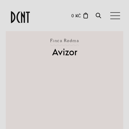
0 KČ
Finca Rodma
Avizor