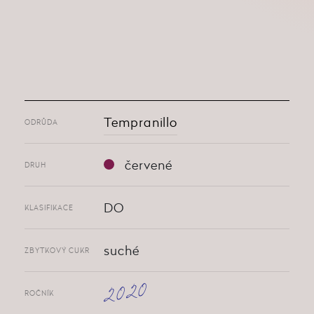
Tempranillo
ODRŮDA
červené
DRUH
DO
KLASIFIKACE
suché
ZBYTKOVÝ CUKR
2020
ROČNÍK