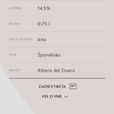
14,5%
ALKOHOL
0.75 l
OBJEM
ano
ZRÁLO NA SUDU
Španělsko
ZEMĚ
Ribera del Duero
OBLAST
ZADNÍ ETIKETA
VŠE O VÍNĚ