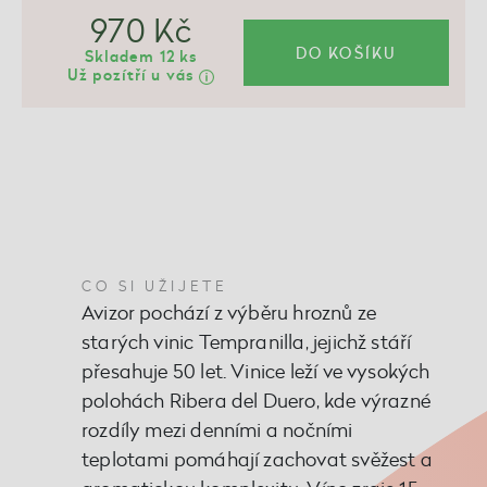
970 Kč
DO KOŠÍKU
Skladem 12 ks
Už pozítří u vás
CO SI UŽIJETE
Avizor pochází z výběru hroznů ze
starých vinic Tempranilla, jejichž stáří
přesahuje 50 let. Vinice leží ve vysokých
polohách Ribera del Duero, kde výrazné
rozdíly mezi denními a nočními
teplotami pomáhají zachovat svěžest a