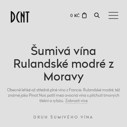
0 KČ
Šumivá vína
Rulandské modré z
Moravy
Obecně lehké až středně plné víno z Francie. Rulandské modré, též
známé jako Pinot Noir, patří mezi ovocná vína s příchutí tmavých
třešní a rybízu.
Zobrazit
více
DRUH ŠUMIVÉHO VÍNA