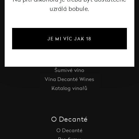
uzrálá bobule.
#dcntjelaska
JE MI VÍC JAK 18
Bílé víno
Červené víno
Růžové víno
Šumivé víno
Vína Decanté Wines
Katalog vinařů
O Decanté
O Decanté