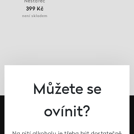
Nestarec
399 Kč
není skladem
Můžete se
ovínit?
Na pití alkoholu je třeba být dostatečně