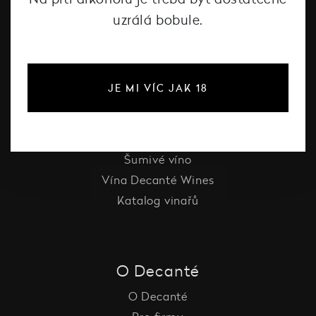
uzrálá bobule.
#dcntjelaska
JE MI VÍC JAK 18
Bílé víno
Červené víno
Růžové víno
Šumivé víno
Vína Decanté Wines
Katalog vinařů
O Decanté
O Decanté