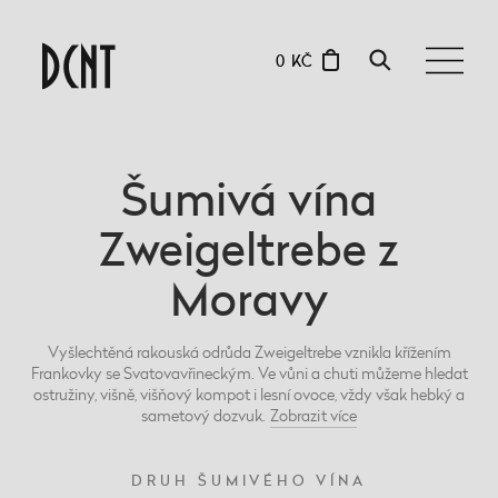
0 KČ
Šumivá vína
Zweigeltrebe z
Moravy
Vyšlechtěná rakouská odrůda Zweigeltrebe vznikla křížením
Frankovky se Svatovavřineckým. Ve vůni a chuti můžeme hledat
ostružiny, višně, višňový kompot i lesní ovoce, vždy však hebký a
sametový dozvuk.
Zobrazit
více
DRUH ŠUMIVÉHO VÍNA