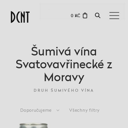
0 KČ
Šumivá vína
Svatovavřinecké z
Moravy
DRUH ŠUMIVÉHO VÍNA
Doporučujeme
Všechny filtry