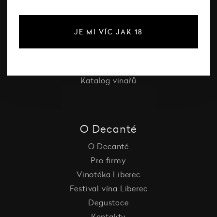
Bílé víno
Červené víno
JE MI VÍC JAK 18
Růžové víno
Šumivé víno
Vína Decanté Wines
Katalog vinařů
O Decanté
O Decanté
Pro firmy
Vinotéka Liberec
Festival vína Liberec
Degustace
Kontakty