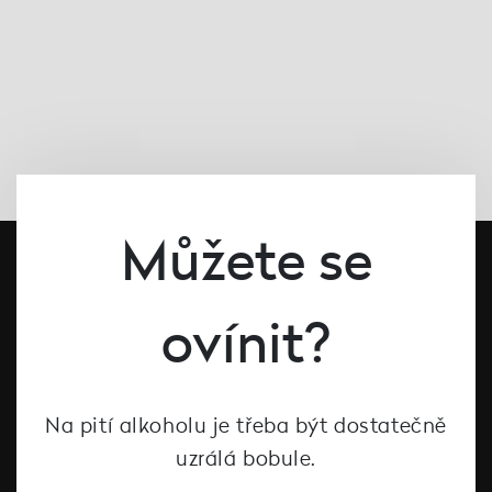
Můžete se
ovínit?
Na pití alkoholu je třeba být dostatečně
#dcntjelaska
uzrálá bobule.