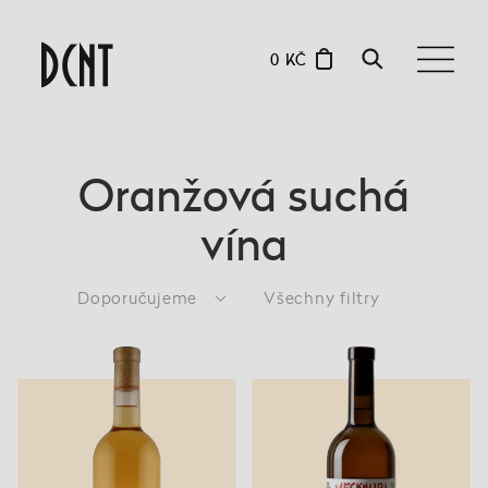
0 KČ
Oranžová suchá
vína
Doporučujeme
Všechny filtry