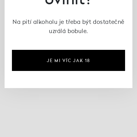
Na pití alkoholu je třeba být dostatečně
uzrálá bobule.
Chardonnay qvevri 2013,
Ryzlink vlašský qvevri
Dobrá Vinice
2017, Dobrá Vinice
584 Kč
550 Kč
730 Kč
JE MI VÍC JAK 18
není skladem