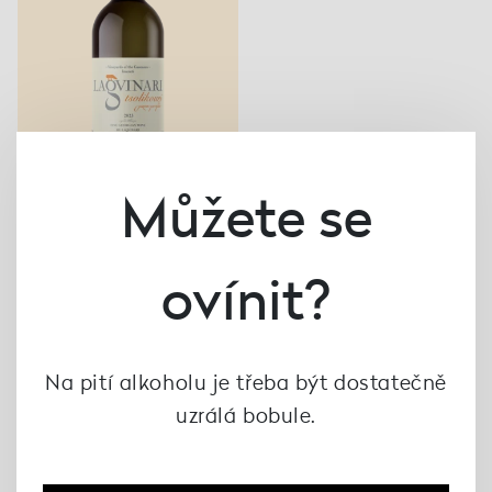
Můžete se
ovínit?
Tsolikouri 2023,
Lagvinari
876 Kč
Na pití alkoholu je třeba být dostatečně
uzrálá bobule.