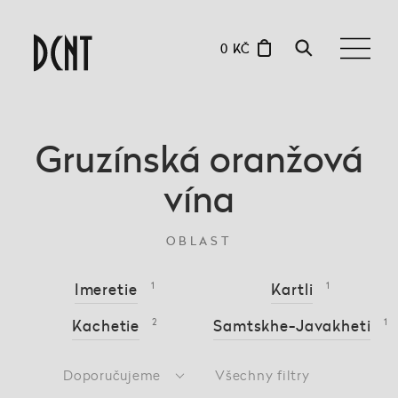
0 KČ
Gruzínská oranžová
vína
OBLAST
Imeretie
1
Kartli
1
Kachetie
2
Samtskhe-Javakheti
1
Doporučujeme
Všechny filtry