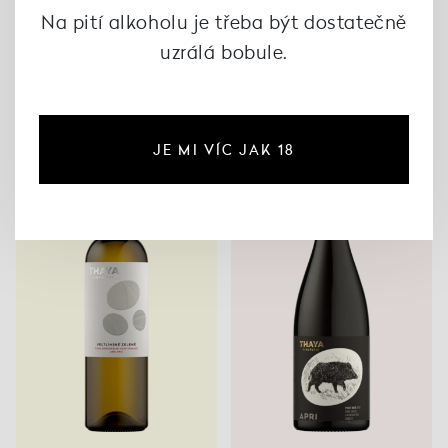
Na pití alkoholu je třeba být dostatečně
uzrálá bobule.
Ryzlink rýnský 2023,
Sauvignon VOC 2023,
Thaya
Thaya
295 Kč
265 Kč
JE MI VÍC JAK 18