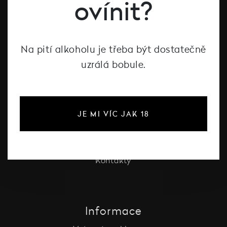
ovínit?
Vína Decanté Wines
Katalog vinařů
Na pití alkoholu je třeba být dostatečně
uzrálá bobule.
O Decanté
O Decanté
Pro firmy
JE MI VÍC JAK 18
Vinotéka Liberec
Festival vína Liberec
Degustace
Kontakty
Informace