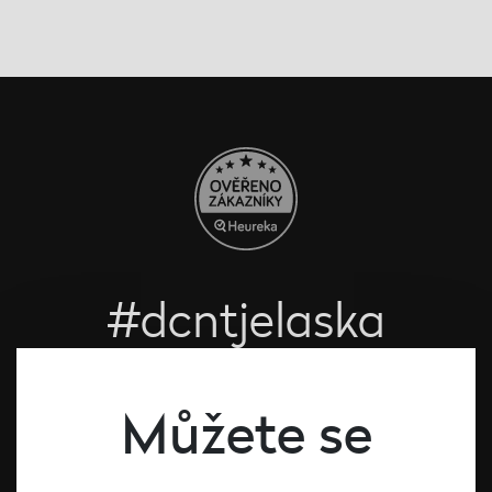
#dcntjelaska
Bílé víno
Červené víno
Můžete se
Růžové víno
Šumivé víno