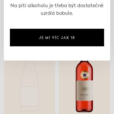
Na pití alkoholu je třeba být dostatečně
uzrálá bobule.
Pink 2022, Krásná Hora
Rosé Trkmanska VOC
2023, Víno J. Stávek
245 Kč
305 Kč
JE MI VÍC JAK 18