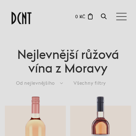
0 KČ
Nejlevnější růžová
vína z Moravy
Od nejlevnějšího
Všechny filtry