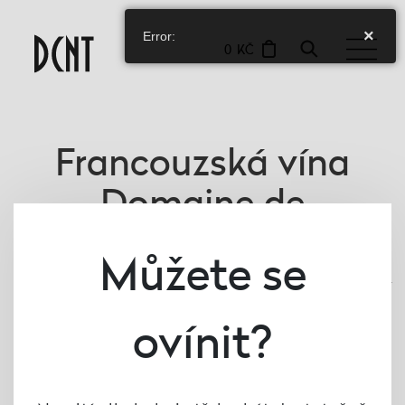
×
Error:
0 KČ
Francouzská vína
Domaine de
Montorge
Můžete se
Francie je zemí, která znamenitě vyniká kvalitou a rozsáhlou produkcí
svých vín. V současnosti to dělá více než 7 miliard lahví ročně.
ovínit?
Zobrazit
více
OBLAST