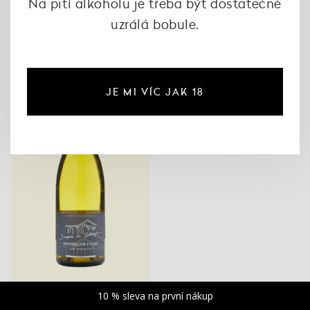
Na pití alkoholu je třeba být dostatečně
Burgundsko
1
uzrálá bobule.
Doporučujeme
Všechny filtry
JE MI VÍC JAK 18
10 % sleva na první nákup
CÔTE CHALONNAISE