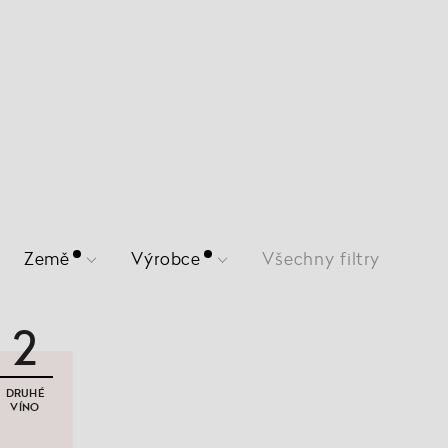
Země
Výrobce
Všechny filtry
2
DRUHÉ
VÍNO