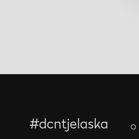
#dcntjelaska
O 