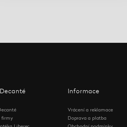
Decanté
Informace
Decanté
Vrácení a reklamace
 firmy
Doprava a platba
otéka Liberec
Obchodní podmínky