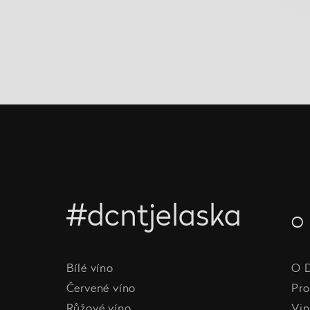
#dcntjelaska
O 
Bílé víno
O 
Červené víno
Pro
Růžové víno
Vin