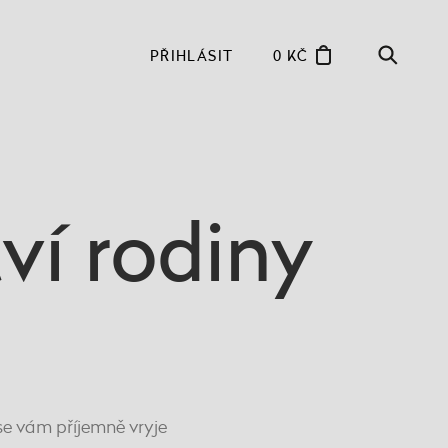
PŘIHLÁSIT
0 KČ
ví rodiny
se vám příjemně vryje