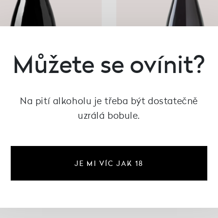
Můžete se ovínit?
Na pití alkoholu je třeba být dostatečně
uzrálá bobule.
červený 2017, Vinařství
Pinot Noir 2018, Vina
JE MI VÍC JAK 18
rodiny Špalkovy
rodiny Špalkovy
195 Kč
365 Kč