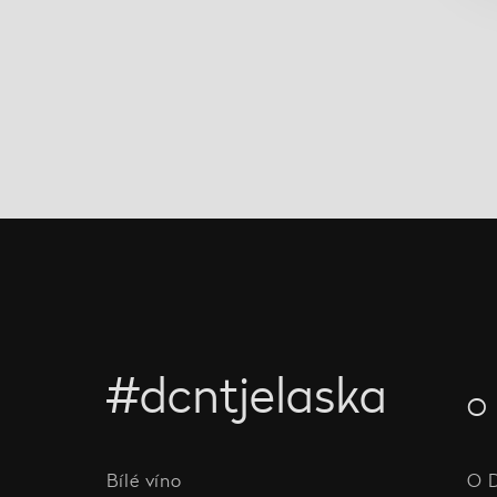
#dcntjelaska
O 
Bílé víno
O 