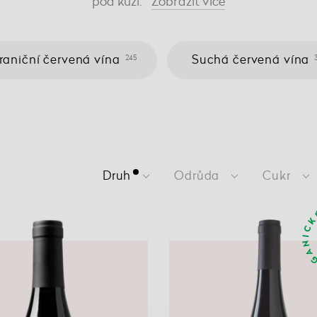
pod kůži.
Zobrazit
více
raniční červená vína
Suchá červená vína
245
Druh
Odrůda
Cukr