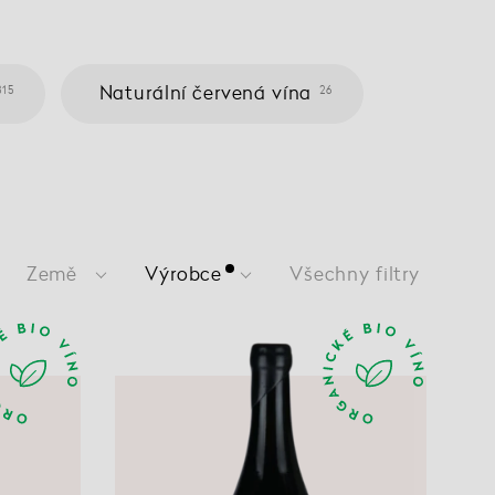
Naturální červená vína
315
26
Země
Výrobce
Všechny filtry