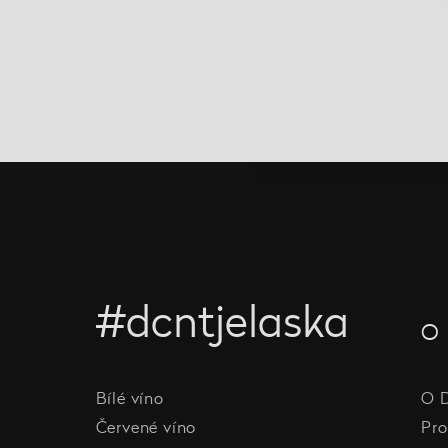
#dcntjelaska
O 
Bílé víno
O 
Červené víno
Pro