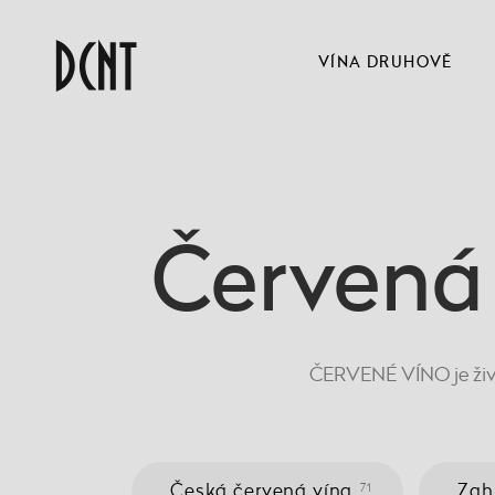
VÍNA DRUHOVĚ
Červená
ČERVENÉ VÍNO je žive
Česká červená vína
Zah
71