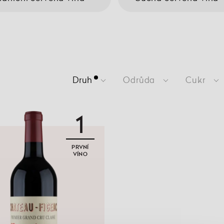
Druh
Odrůda
Cukr
1
PRVNÍ
VÍNO