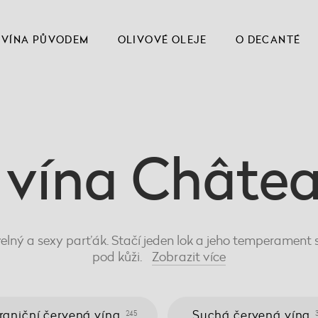
VÍNA PŮVODEM
OLIVOVÉ OLEJE
O DECANTÉ
 vína Châtea
lný a sexy parťák. Stačí jeden lok a jeho temperament 
pod kůži.
Zobrazit
více
raniční červená vína
Suchá červená vína
245