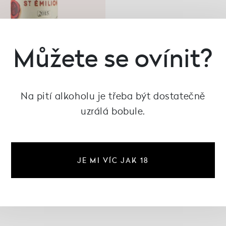
Můžete se ovínit?
Na pití alkoholu je třeba být dostatečně
uzrálá bobule.
SAINT EMILION
au Figeac 1er Grand cru
 B 2015, Château Figeac
10 285 Kč
JE MI VÍC JAK 18
není skladem