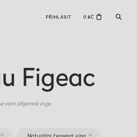
PŘIHLÁSIT
0 KČ
u Figeac
se vám příjemně vryje
Naturální červená vína
315
26