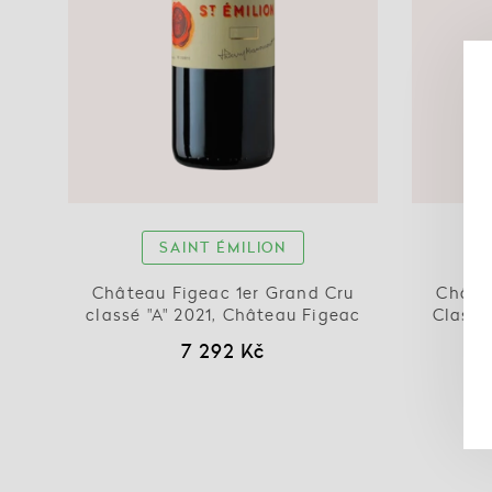
SAINT ÉMILION
Château Figeac 1er Grand Cru
Châte
classé "A" 2021, Château Figeac
Classé
7 292 Kč