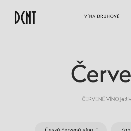
VÍNA DRUHOVĚ
Červe
ČERVENÉ VÍNO je žive
Česká červená vína
Zah
71