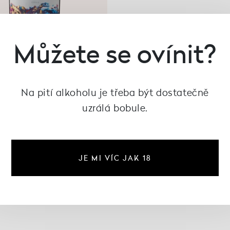
Můžete se ovínit?
Na pití alkoholu je třeba být dostatečně
uzrálá bobule.
CHILE
o Cuvée 2022, MontGras
333 Kč
JE MI VÍC JAK 18
není skladem