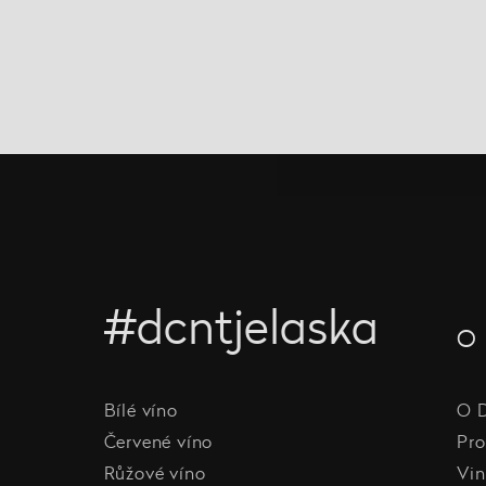
#dcntjelaska
O 
Bílé víno
O 
Červené víno
Pro
Růžové víno
Vin