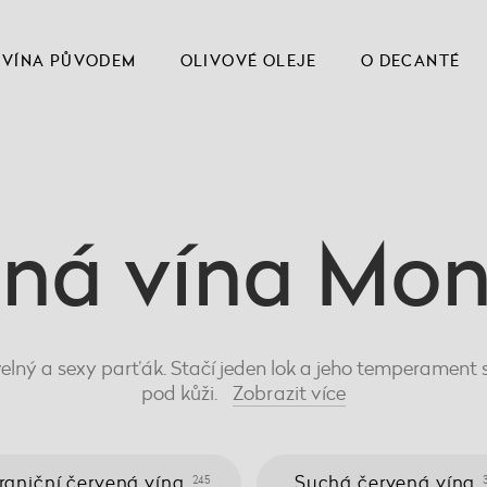
VÍNA PŮVODEM
OLIVOVÉ OLEJE
O DECANTÉ
ná vína Mo
lný a sexy parťák. Stačí jeden lok a jeho temperament 
pod kůži.
Zobrazit
více
raniční červená vína
Suchá červená vína
245