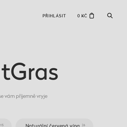
PŘIHLÁSIT
0 KČ
ntGras
se vám příjemně vryje
Naturální červená vína
315
26