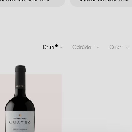
Druh
Odrůda
Cukr