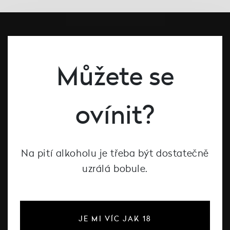
Můžete se
ovínit?
#dcntjelaska
Bílé víno
Na pití alkoholu je třeba být dostatečně
Červené víno
uzrálá bobule.
Růžové víno
Šumivé víno
Vína Decanté Wines
JE MI VÍC JAK 18
Katalog vinařů