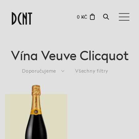
0 KČ
Vína Veuve Clicquot
Doporučujeme
Všechny filtry