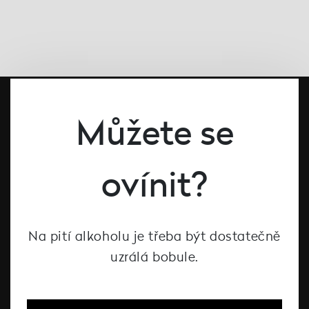
Můžete se
ovínit?
#dcntjelaska
Na pití alkoholu je třeba být dostatečně
uzrálá bobule.
Bílé víno
Červené víno
Růžové víno