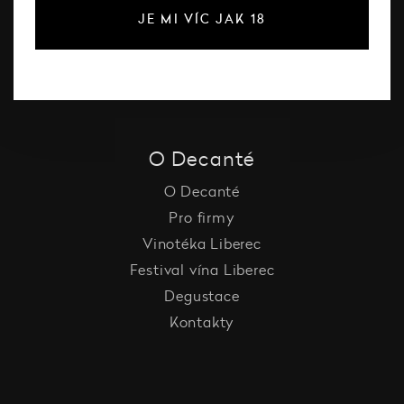
Šumivé víno
JE MI VÍC JAK 18
Vína Decanté Wines
Katalog vinařů
O Decanté
O Decanté
Pro firmy
Vinotéka Liberec
Festival vína Liberec
Degustace
Kontakty