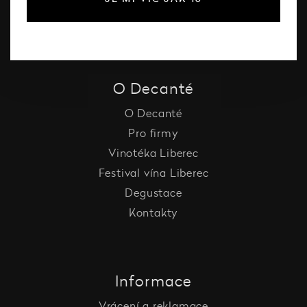
Vína Decanté Wines
Katalog vinařů
O Decanté
O Decanté
Pro firmy
Vinotéka Liberec
Festival vína Liberec
Degustace
Kontakty
Informace
Vrácení a reklamace