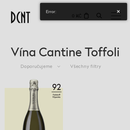
×
Error:
0 KČ
Vína Cantine Toffoli
Doporučujeme
Všechny filtry
92
Falstaff
92points