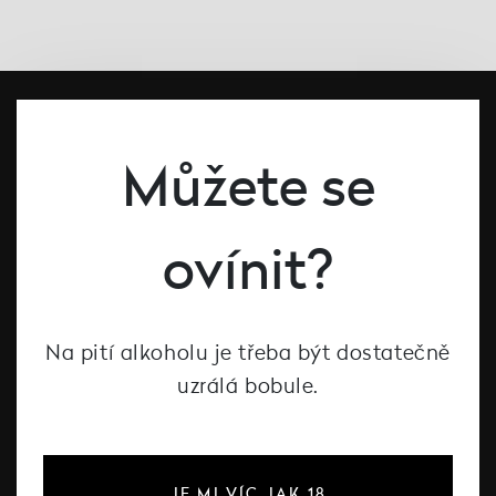
Můžete se
ovínit?
#dcntjelaska
Na pití alkoholu je třeba být dostatečně
Bílé víno
uzrálá bobule.
Červené víno
Růžové víno
Šumivé víno
JE MI VÍC JAK 18