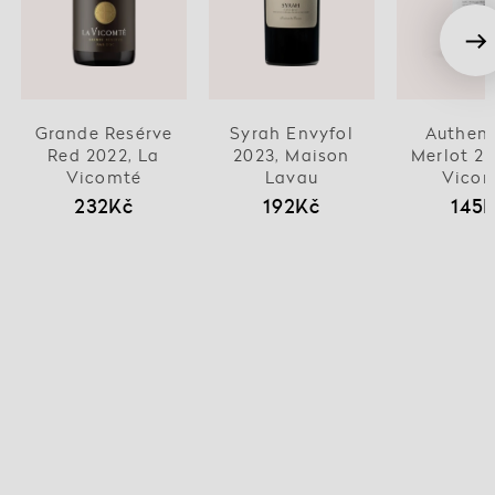
Grande Resérve
Syrah Envyfol
Authent
Red 2022, La
2023, Maison
Merlot 20
Vicomté
Lavau
Vico
232Kč
192Kč
145