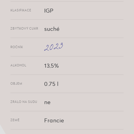
IGP
KLASIFIKACE
suché
ZBYTKOVÝ CUKR
2023
ROČNÍK
13,5%
ALKOHOL
0.75 l
OBJEM
ne
ZRÁLO NA SUDU
Francie
ZEMĚ