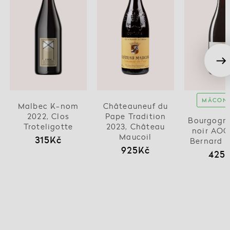
MÂCONN
Malbec K-nom
Châteauneuf du
2022, Clos
Pape Tradition
Bourgogne
Troteligotte
2023, Château
noir AOC
Maucoil
315Kč
Bernard 
925Kč
425