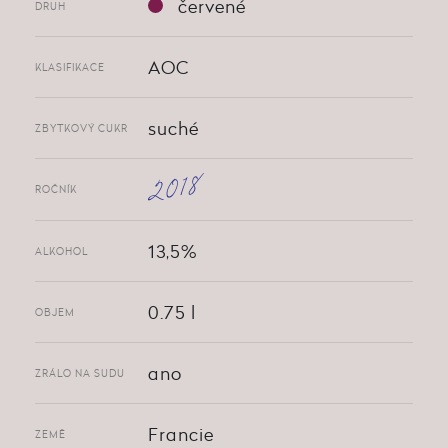
červené
DRUH
AOC
KLASIFIKACE
suché
ZBYTKOVÝ CUKR
2018
ROČNÍK
13,5%
ALKOHOL
0.75 l
OBJEM
ano
ZRÁLO NA SUDU
Francie
ZEMĚ