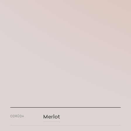
Merlot
ODRŮDA