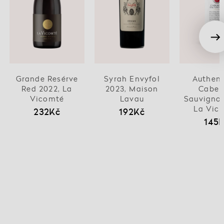
Grande Resérve
Syrah Envyfol
Authent
Red 2022, La
2023, Maison
Caber
Vicomté
Lavau
Sauvignon
La Vic
232Kč
192Kč
145