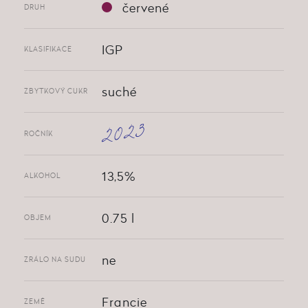
červené
DRUH
IGP
KLASIFIKACE
suché
ZBYTKOVÝ CUKR
2023
ROČNÍK
13,5%
ALKOHOL
0.75 l
OBJEM
ne
ZRÁLO NA SUDU
Francie
ZEMĚ