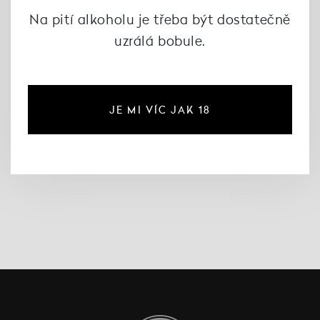
Na pití alkoholu je třeba být dostatečně
uzrálá bobule.
Bílá Frankovka 2024,
Víno J. Stávek
290 Kč
JE MI VÍC JAK 18