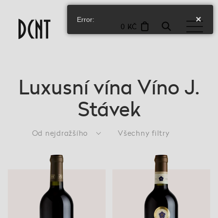
×
Error:
0 KČ
Luxusní vína Víno J.
Stávek
Od nejdražšího
Všechny filtry