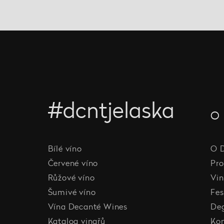
#dcntjelaska
O 
Bílé víno
O 
Červené víno
Pro
Růžové víno
Vin
Šumivé víno
Fes
Vína Decanté Wines
De
Katalog vinařů
Ko