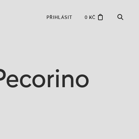
PŘIHLÁSIT
0 KČ
Pecorino