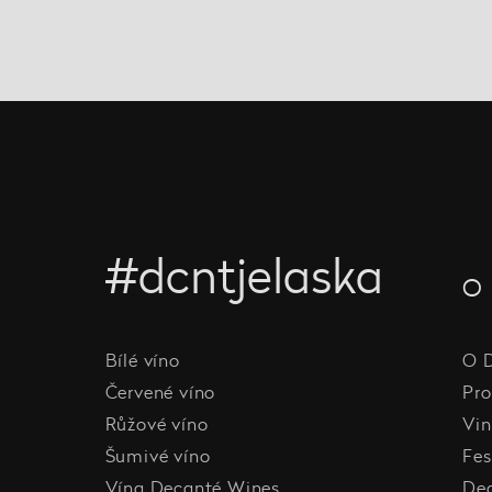
#dcntjelaska
O 
Bílé víno
O 
Červené víno
Pro
Růžové víno
Vin
Šumivé víno
Fes
Vína Decanté Wines
De