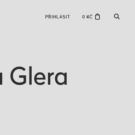
PŘIHLÁSIT
0 KČ
 Glera