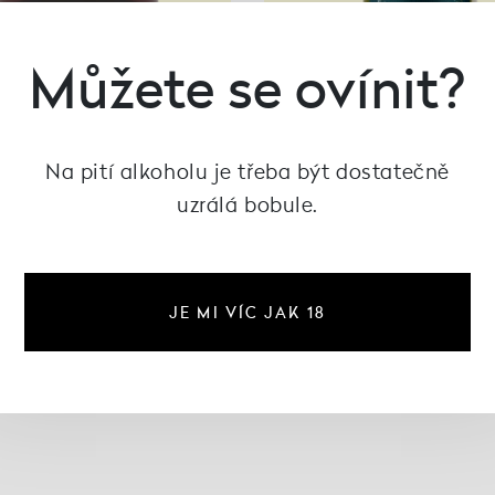
Můžete se ovínit?
Na pití alkoholu je třeba být dostatečně
20L
uzrálá bobule.
Cortese Frizzante 2
Tacchino
 Frizzante KEG, Cantine
Borga
170 Kč
283 Kč
2 505 Kč
JE MI VÍC JAK 18