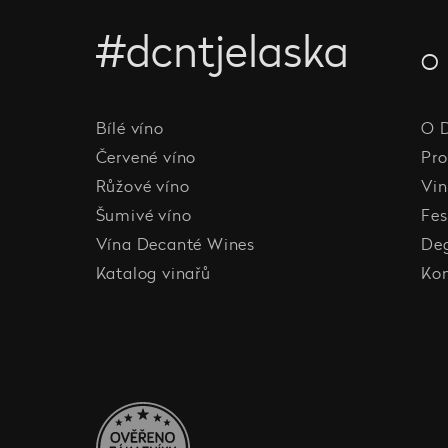
#dcntjelaska
O 
Bílé víno
O 
Červené víno
Pro
Růžové víno
Vin
Šumivé víno
Fes
Vína Decanté Wines
De
Katalog vinařů
Ko