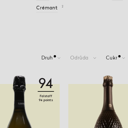
Crémant
2
Druh
Odrůda
Cukr
94
Falstaff
94 points