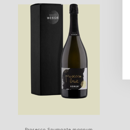
Prosecco Spumante magnum