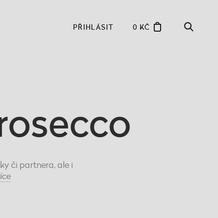
PŘIHLÁSIT
0 KČ
rosecco
 či partnera, ale i
íce
4