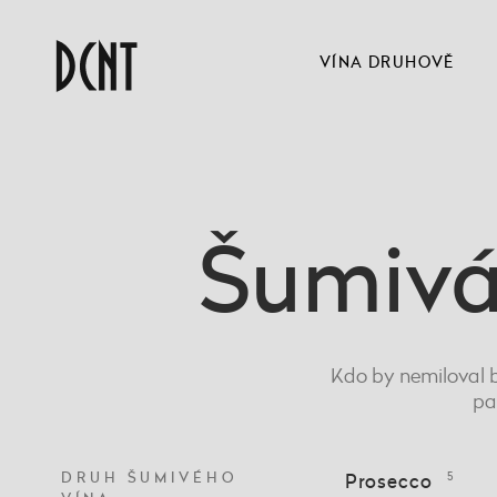
VÍNA DRUHOVĚ
Šumivá
Kdo by nemiloval b
pa
DRUH ŠUMIVÉHO
Prosecco
5