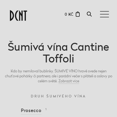
0 KČ
Šumivá vína Cantine
Toffoli
Kdo by nemiloval bublinky. ŠUMIVÉ VÍNO hravě svede nejen
chuťové pohárky či partnera, ale i parádní večer s přáteli a oslavy po
celém světě.
Zobrazit
více
DRUH ŠUMIVÉHO VÍNA
Prosecco
1