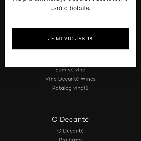
uzrálá bobule.
#dcntjelaska
JE MI VÍC JAK 18
Bílé víno
Červené víno
Růžové víno
Šumivé víno
Vína Decanté Wines
Katalog vinařů
O Decanté
O Decanté
Pro firmy