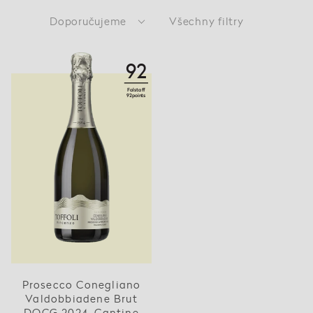
Doporučujeme
Všechny filtry
92
Falstaff
92points
Prosecco Conegliano
Valdobbiadene Brut
DOCG 2024, Cantine