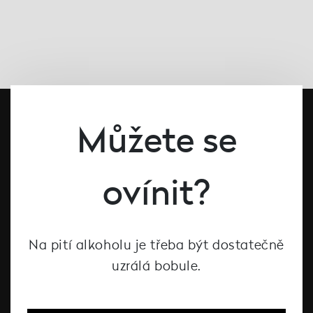
Můžete se
ovínit?
#dcntjelaska
Na pití alkoholu je třeba být dostatečně
uzrálá bobule.
Bílé víno
Červené víno