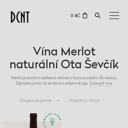
0 KČ
Vína Merlot
naturální Ota Ševčík
Merlot je tradiční oblíbená odrůda z francouzského Bordeaux.
Zejména proto, že se lehce a příjemně pije.
Zobrazit
více
Doporučujeme
Všechny filtry