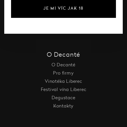
Růžové víno
JE MI VÍC JAK 18
Šumivé víno
Vína Decanté Wines
Katalog vinařů
O Decanté
O Decanté
Pro firmy
Vinotéka Liberec
Festival vína Liberec
Degustace
Kontakty