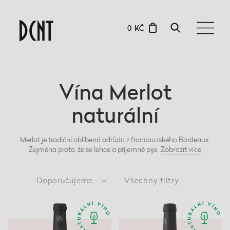
0 KČ
Vína Merlot
naturální
Merlot je tradiční oblíbená odrůda z francouzského Bordeaux.
Zejména proto, že se lehce a příjemně pije.
Zobrazit
více
Doporučujeme
Všechny filtry