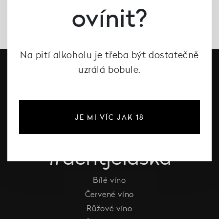
ovínit?
Na pití alkoholu je třeba být dostatečně
uzrálá bobule.
JE MI VÍC JAK 18
#dcntjelaska
Bílé víno
Červené víno
Růžové víno