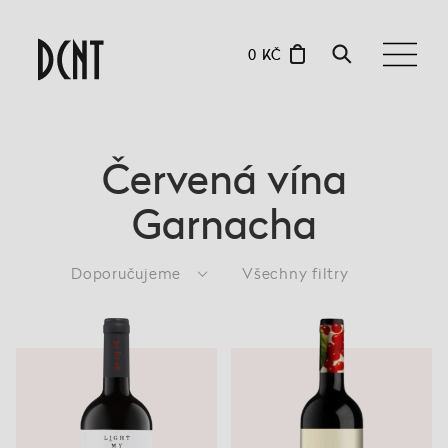
0 KČ
Červená vína
Garnacha
Doporučujeme
Všechny filtry