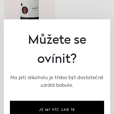
Můžete se
Acústic Montsant 2021,
Acústic
479 Kč
ovínit?
Na pití alkoholu je třeba být dostatečně
uzrálá bobule.
JE MI VÍC JAK 18