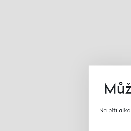
Můž
Na pití alk