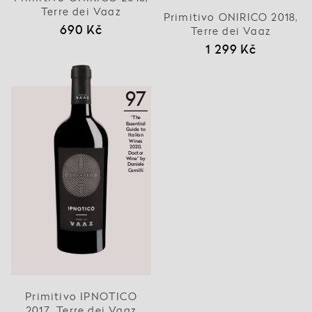
Terre dei Vaaz
Primitivo ONIRICO 2018,
690 Kč
Terre dei Vaaz
1 299 Kč
97
“The
Essential
Guide to
Italian
Wines
2020,
Doctor
Wine” by
Daniele
Cernilli
Primitivo IPNOTICO
2017, Terre dei Vaaz