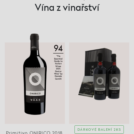
Vína z vinařství
94
“The
Essential
Guide to
Italian
Wines
2021,
Doctor
Wine” by
Daniele
Cernilli
DÁRKOVÉ BALENÍ 2KS
Primitivo ONIRICO 2018,