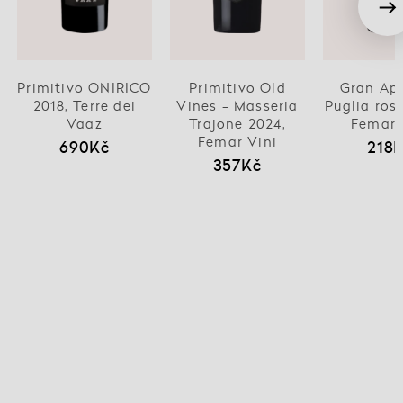
Primitivo ONIRICO
Primitivo Old
Gran Ap
2018, Terre dei
Vines - Masseria
Puglia ros
Vaaz
Trajone 2024,
Femar 
Femar Vini
690Kč
218
357Kč