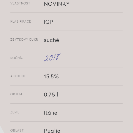
NOVINKY
VLASTNOST
IGP
KLASIFIKACE
suché
ZBYTKOVÝ CUKR
2018
ROČNÍK
15,5%
ALKOHOL
0.75 l
OBJEM
Itálie
ZEMĚ
Puglia
OBLAST