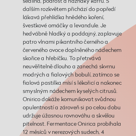
sedlina, podrost a náznaky kafru. S
dalším rozkvětem přichází do popředí
lákavá přehlídka hnědého koření,
švestkové omáčky a levandule. Je
hedvábně hladký a poddajný, zaplavuje
patro vlnami pikantního černého a
červeného ovoce doplněného nádechem
skořice a hřebíčku. To přetrvává
neuvěřitelně dlouho a zanechá skvrnu
modrých a fialových bobulí, zatímco se
fialová pastilka mísí s lékořicí a nakonec
smyslným nádechem kyselých citrusů.
Onirico dokáže komunikovat svůdnou
opulentností a zároveň si po celou dobu
udržuje úžasnou rovnováhu a skvělou
pitelnost. Fermentace Onirica probíhala
12 měsíců v nerezových sudech, 4