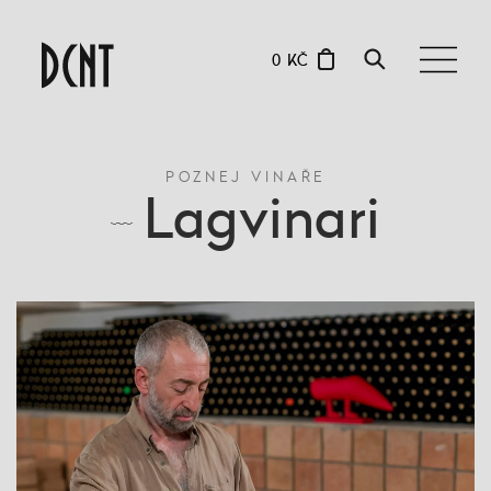
0 KČ
POZNEJ VINAŘE
Lagvinari