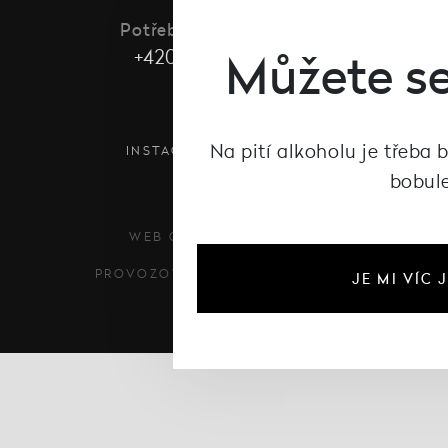
Potřebujete poradit?
Můžete se
+420 485 101 486
Na pití alkoholu je třeba 
INSTAGRAM
FACEBOOK
bobule
WEB ODŠPUNTOVAL
PROVOZOVÁNO NA SYSTÉMU
JE MI VÍC 