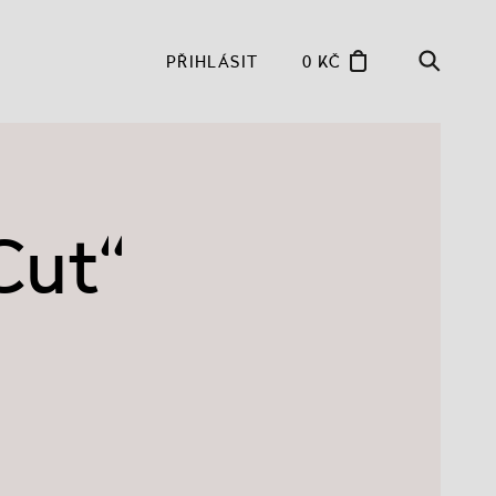
PŘIHLÁSIT
0 KČ
Cut“