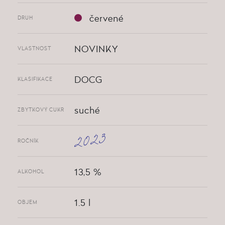
červené
DRUH
NOVINKY
VLASTNOST
DOCG
KLASIFIKACE
suché
ZBYTKOVÝ CUKR
2023
ROČNÍK
13,5 %
ALKOHOL
1.5 l
OBJEM