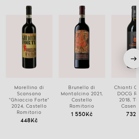
Morellino di
Brunello di
Chianti C
Scansano
Montalcino 2021,
DOCG Ri
"Ghiaccio Forte"
Castello
2018, T
2024, Castello
Romitorio
Casen
Romitorio
1 550Kč
732
448Kč