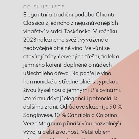
CO SI UŽIJETE
Elegantní a tradiční podoba Chianti
Classico z jednoho z nejuznávanějších
vinařství v srdci Toskánska. V ročníku
2023 nalezneme svěží, vyvážené a
neobyčejně pitelné víno. Ve vůni se
otevírají tóny červených třešní, fialek a
jemného koření, doplněné o nádech
ušlechtilého dřeva. Na patře je víno
harmonické a středně plné, s typickou
živou kyselinou a jemnými tříslovinami,
které mu dávají eleganci i potenciál k
dalšímu zrání. Odrůdové složení je 90 %
Sangiovese, 10 % Canaiolo a Colorino.
Verze Magnum přináší vínu pozvolnější
vývoj a delší životnost. Větší objem