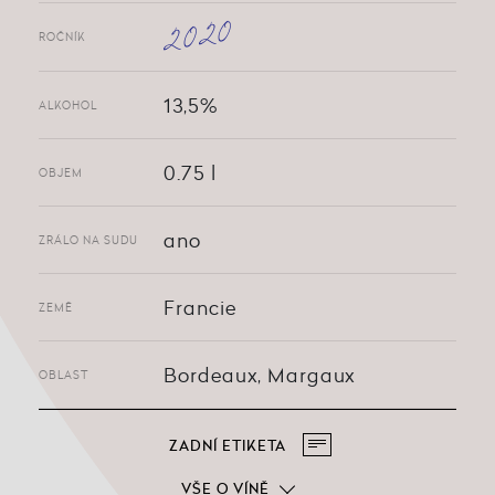
2020
ROČNÍK
13,5%
ALKOHOL
0.75 l
OBJEM
ano
ZRÁLO NA SUDU
Francie
ZEMĚ
Bordeaux, Margaux
OBLAST
ZADNÍ ETIKETA
VŠE O VÍNĚ