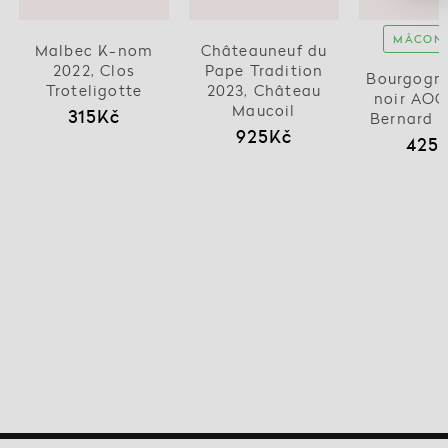
MÂCONN
Malbec K-nom
Châteauneuf du
2022, Clos
Pape Tradition
Bourgogne
Troteligotte
2023, Château
noir AOC
Maucoil
315Kč
Bernard 
925Kč
425