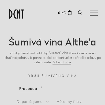
0 KČ
Šumivá vína Althe'a
Kdo by nemiloval bublinky. ŠUMIVÉ VÍNO hravě svede nejen
chuťové pohárky či partnera, ale i parádní večer s přáteli a oslavy po
celém světě.
Zobrazit
více
DRUH ŠUMIVÉHO VÍNA
Prosecco
1
Doporučujeme
Všechny filtry