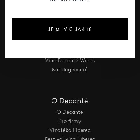
#dcntjelaska
Bílé víno
JE MI VÍC JAK 18
Červené víno
Růžové víno
Šumivé víno
Vína Decanté Wines
Katalog vinařů
O Decanté
O Decanté
Pro firmy
Vinotéka Liberec
Festival vína Liberec