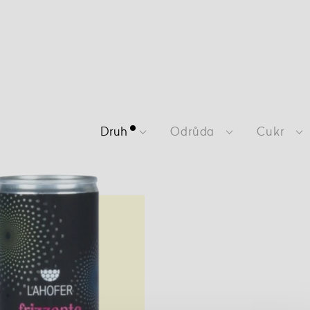
Druh
Odrůda
Cukr