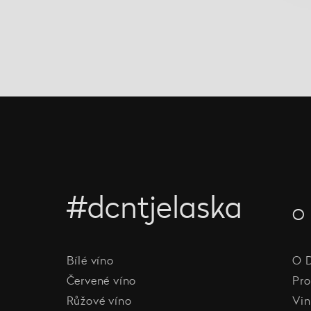
#dcntjelaska
O 
Bílé víno
O 
Červené víno
Pro
Růžové víno
Vin