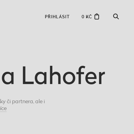
PŘIHLÁSIT
0 KČ
na Lahofer
 či partnera, ale i
íce