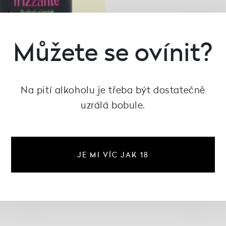
Můžete se ovínit?
Na pití alkoholu je třeba být dostatečně
uzrálá bobule.
zzante Ryzlink rýnský,
Lahofer
JE MI VÍC JAK 18
59 Kč