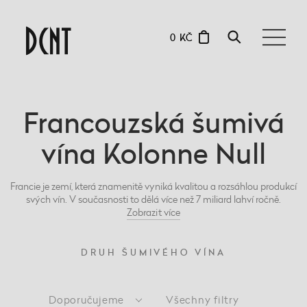
0 KČ
Francouzská šumivá
vína Kolonne Null
Francie je zemí, která znamenitě vyniká kvalitou a rozsáhlou produkcí
svých vín. V současnosti to dělá více než 7 miliard lahví ročně.
Zobrazit
více
DRUH ŠUMIVÉHO VÍNA
Doporučujeme
Všechny filtry