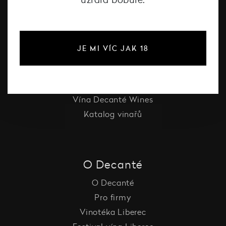
#dcntjelaska
Bílé víno
JE MI VÍC JAK 18
Červené víno
Růžové víno
Šumivé víno
Vína Decanté Wines
Katalog vinařů
O Decanté
O Decanté
Pro firmy
Vinotéka Liberec