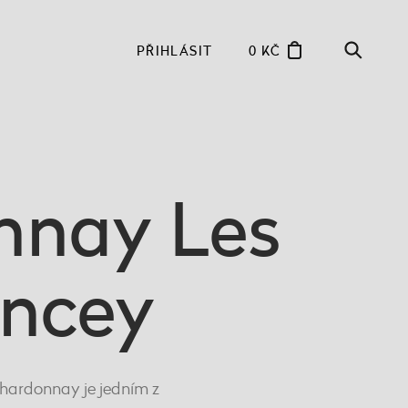
PŘIHLÁSIT
0 KČ
nnay Les
ancey
 Chardonnay je jedním z