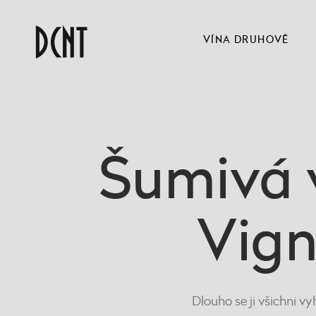
VÍNA DRUHOVĚ
Šumivá 
Vign
Dlouho se ji všichni v