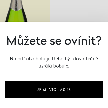
Můžete se ovínit?
Na pití alkoholu je třeba být dostatečně
uzrálá bobule.
nt de Bourgogne Blanc
JE MI VÍC JAK 18
ancs, Les Vignerons de
Mancey
454 Kč