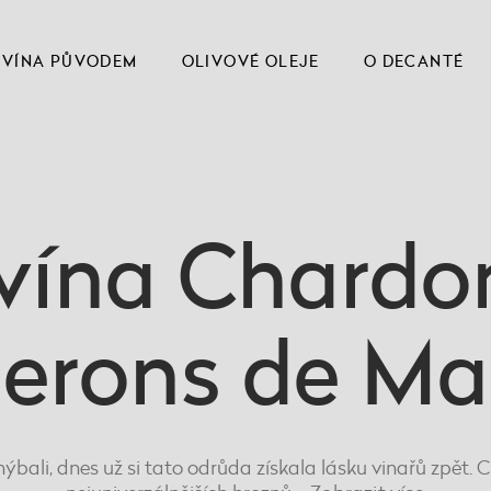
VÍNA PŮVODEM
OLIVOVÉ OLEJE
O DECANTÉ
vína Chardo
erons de M
yhýbali, dnes už si tato odrůda získala lásku vinařů zpět.