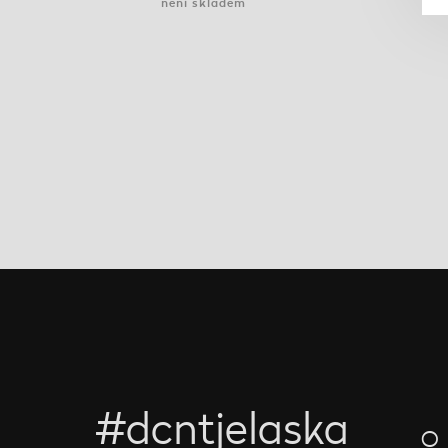
není skladem
#dcntjelaska
O 