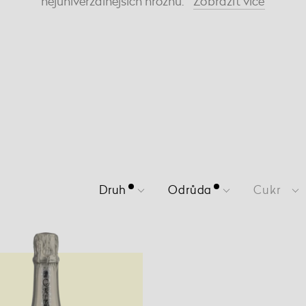
nejuniverzálnějších hroznů.
Zobrazit
více
Druh
Odrůda
Cukr