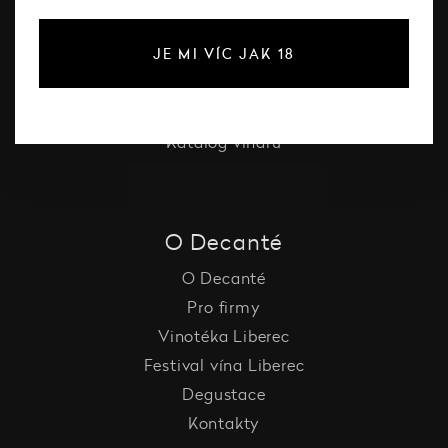
Červené víno
JE MI VÍC JAK 18
Růžové víno
Šumivé víno
Vína Decanté Wines
Katalog vinařů
O Decanté
O Decanté
Pro firmy
Vinotéka Liberec
Festival vína Liberec
Degustace
Kontakty