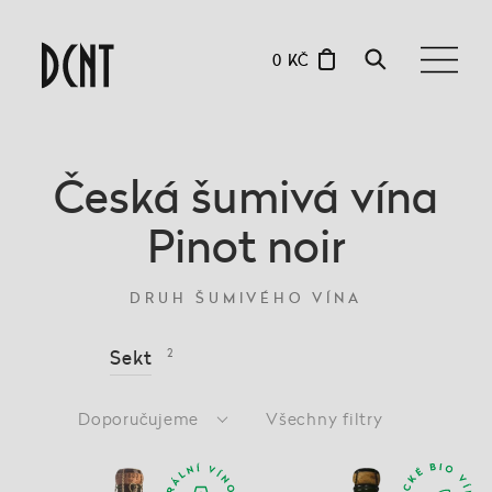
0 KČ
Česká šumivá vína
Pinot noir
DRUH ŠUMIVÉHO VÍNA
Sekt
2
Doporučujeme
Všechny filtry