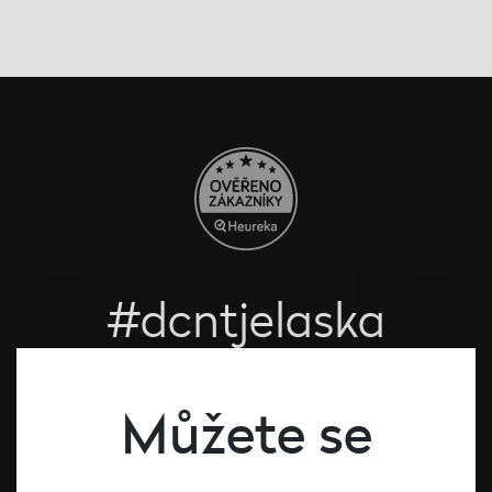
#dcntjelaska
Bílé víno
Červené víno
Můžete se
Růžové víno
Šumivé víno