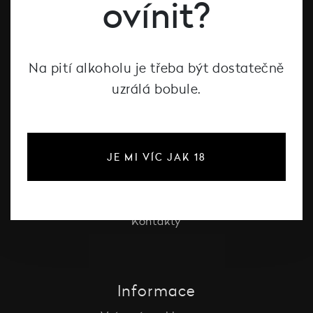
ovínit?
Vína Decanté Wines
Katalog vinařů
Na pití alkoholu je třeba být dostatečně
uzrálá bobule.
O Decanté
O Decanté
Pro firmy
JE MI VÍC JAK 18
Vinotéka Liberec
Festival vína Liberec
Degustace
Kontakty
Informace