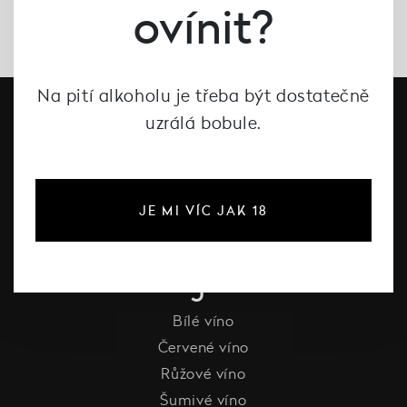
ovínit?
Na pití alkoholu je třeba být dostatečně
uzrálá bobule.
JE MI VÍC JAK 18
#dcntjelaska
Bílé víno
Červené víno
Růžové víno
Šumivé víno