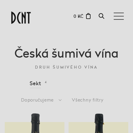
0 KČ
Česká šumivá vína
DRUH ŠUMIVÉHO VÍNA
Sekt
4
Doporučujeme
Všechny filtry