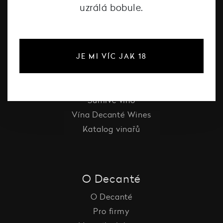
uzrálá bobule.
#dcntjelaska
JE MI VÍC JAK 18
Bílé víno
Červené víno
Růžové víno
Šumivé víno
Vína Decanté Wines
Katalog vinařů
O Decanté
O Decanté
Pro firmy