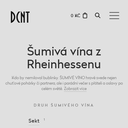
0 KČ
Šumivá vína z
Rheinhessenu
Kdo by nemiloval bublinky. ŠUMIVÉ VÍNO hravě svede nejen
chuťové pohárky či partnera, ale i parádní večer s přáteli a oslavy po
celém světě.
Zobrazit
více
DRUH ŠUMIVÉHO VÍNA
Sekt
1