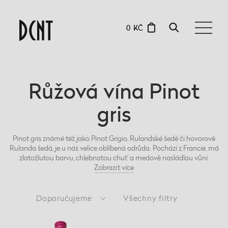
0 KČ
Růžová vína Pinot
gris
Pinot gris známé též jako Pinot Grigio, Rulandské šedé či hovorově
Rulanda šedá, je u nás velice oblíbená odrůda. Pochází z Francie, má
zlatožlutou barvu, chlebnatou chuť a medově nasládlou vůni.
Zobrazit
více
Doporučujeme
Všechny filtry