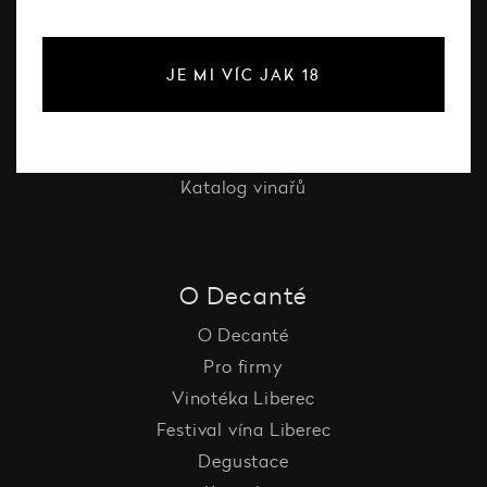
Bílé víno
Červené víno
JE MI VÍC JAK 18
Růžové víno
Šumivé víno
Vína Decanté Wines
Katalog vinařů
O Decanté
O Decanté
Pro firmy
Vinotéka Liberec
Festival vína Liberec
Degustace