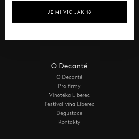
Růžové víno
JE MI VÍC JAK 18
Šumivé víno
Vína Decanté Wines
Katalog vinařů
O Decanté
O Decanté
Pro firmy
Vinotéka Liberec
Festival vína Liberec
Degustace
Kontakty