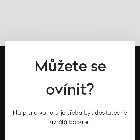
Můžete se
ovínit?
#dcntjelaska
Na pití alkoholu je třeba být dostatečně
uzrálá bobule.
Bílé víno
Červené víno