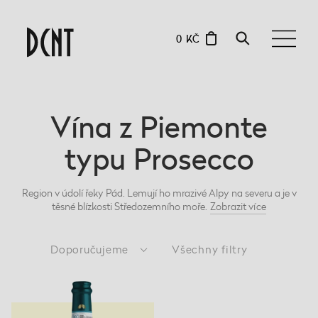
0 KČ
Vína z Piemonte
typu Prosecco
Region v údolí řeky Pád. Lemují ho mrazivé Alpy na severu a je v
těsné blízkosti Středozemního moře.
Zobrazit
více
Doporučujeme
Všechny filtry