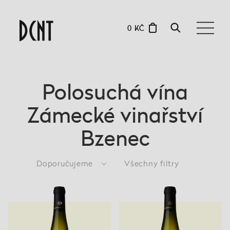
0 KČ
Polosuchá vína
Zámecké vinařství
Bzenec
Doporučujeme
Všechny filtry