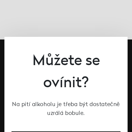
Můžete se
ovínit?
#dcntjelaska
Na pití alkoholu je třeba být dostatečně
uzrálá bobule.
Bílé víno
Červené víno