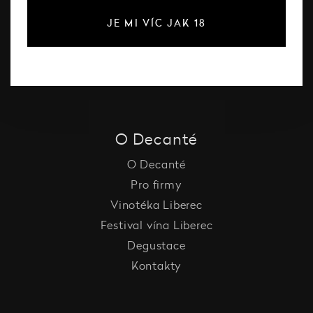
Růžové víno
JE MI VÍC JAK 18
Šumivé víno
Vína Decanté Wines
Katalog vinařů
O Decanté
O Decanté
Pro firmy
Vinotéka Liberec
Festival vína Liberec
Degustace
Kontakty