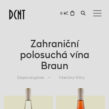
0 KČ
Zahraniční
polosuchá vína
Braun
Doporučujeme
Všechny filtry