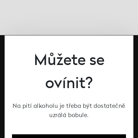
Můžete se
ovínit?
#dcntjelaska
Na pití alkoholu je třeba být dostatečně
uzrálá bobule.
Bílé víno
Červené víno
Růžové víno