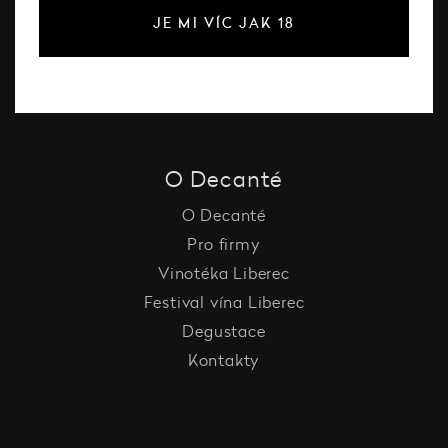
Šumivé víno
JE MI VÍC JAK 18
Vína Decanté Wines
Katalog vinařů
O Decanté
O Decanté
Pro firmy
Vinotéka Liberec
Festival vína Liberec
Degustace
Kontakty