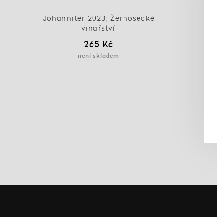
Johanniter 2023, Žernosecké
vinařství
265 Kč
není skladem