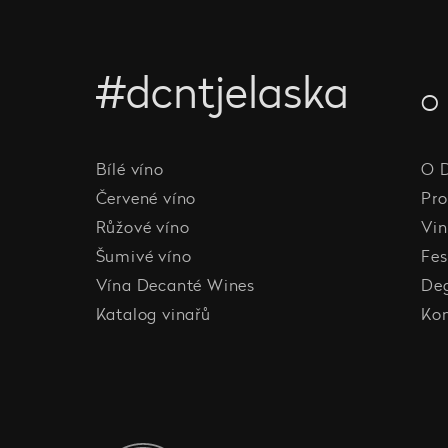
#dcntjelaska
O 
Bílé víno
O 
Červené víno
Pro
Růžové víno
Vin
Šumivé víno
Fes
Vína Decanté Wines
De
Katalog vinařů
Ko