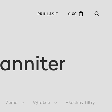
PŘIHLÁSIT
0 KČ
anniter
Země
Výrobce
Všechny filtry