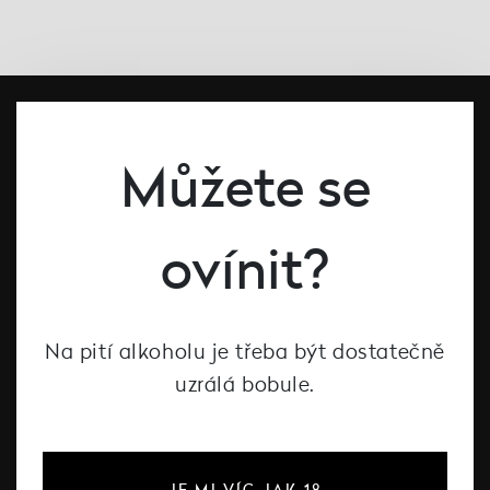
Můžete se
ovínit?
#dcntjelaska
Na pití alkoholu je třeba být dostatečně
Bílé víno
uzrálá bobule.
Červené víno
Růžové víno
Šumivé víno
JE MI VÍC JAK 18