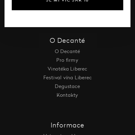
Vína Decanté Wines
Katalog vinařů
O Decanté
O Decanté
Pro firmy
Vinotéka Liberec
Festival vína Liberec
Degustace
Kontakty
Informace