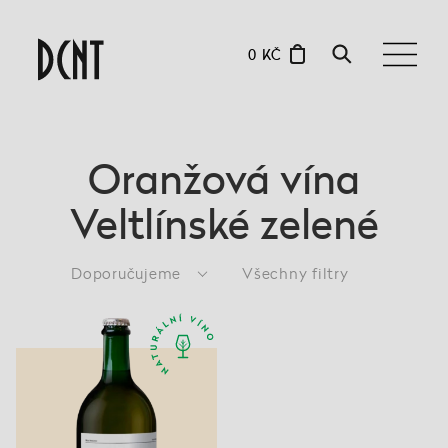
0 KČ
Oranžová vína
Veltlínské zelené
Doporučujeme
Všechny filtry